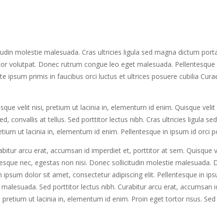
tudin molestie malesuada. Cras ultricies ligula sed magna dictum porta.
ttitor volutpat. Donec rutrum congue leo eget malesuada. Pellentesque 
nte ipsum primis in faucibus orci luctus et ultrices posuere cubilia Cu
que velit nisi, pretium ut lacinia in, elementum id enim. Quisque velit 
 convallis at tellus. Sed porttitor lectus nibh. Cras ultricies ligula 
 pretium ut lacinia in, elementum id enim. Pellentesque in ipsum id orci 
bitur arcu erat, accumsan id imperdiet et, porttitor at sem. Quisque ve
tesque nec, egestas non nisi. Donec sollicitudin molestie malesuada.
em ipsum dolor sit amet, consectetur adipiscing elit. Pellentesque in ip
alesuada. Sed porttitor lectus nibh. Curabitur arcu erat, accumsan id 
 pretium ut lacinia in, elementum id enim. Proin eget tortor risus. Sed 